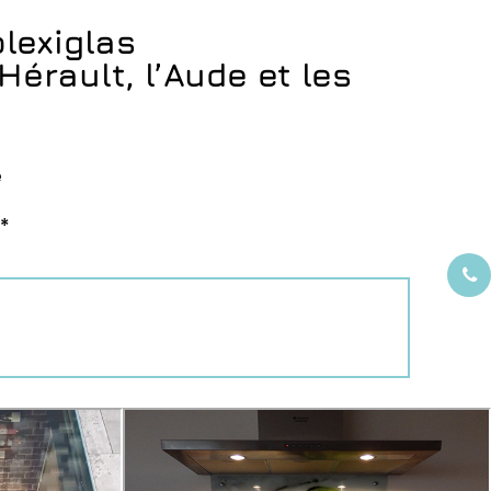
plexiglas
Hérault, l’Aude et les
e
 *