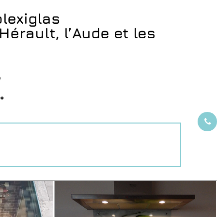
plexiglas
Hérault, l’Aude et les
e
 *